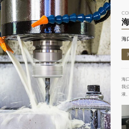
CO
海
海
我
液