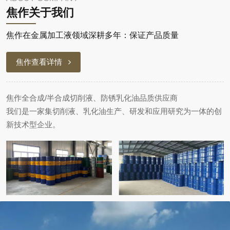
焦作关于我们
焦作在金属加工液领域深耕多年：保证产品质量
焦作查看详情
焦作全合成/半合成切削液、防锈乳化油品质供应商
我们是一家集切削液、乳化油生产、研发和应用研究为一体的创
新技术型企业。