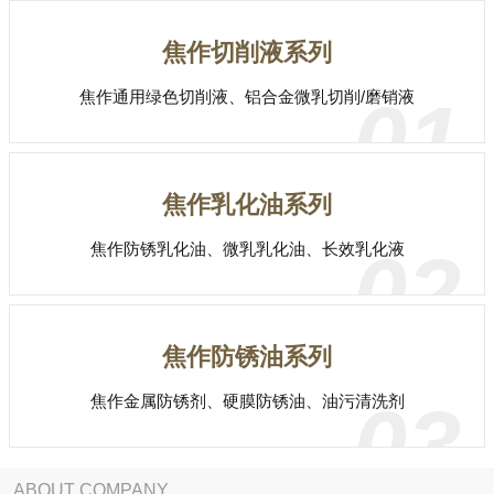
焦作切削液系列
焦作通用绿色切削液、铝合金微乳切削/磨销液
01
焦作乳化油系列
焦作防锈乳化油、微乳乳化油、长效乳化液
02
焦作防锈油系列
焦作金属防锈剂、硬膜防锈油、油污清洗剂
03
ABOUT COMPANY