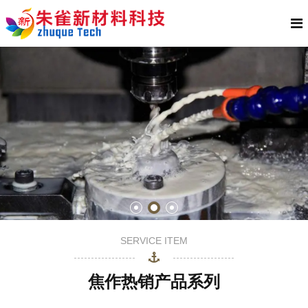
SERVICE ITEM
焦作热销产品系列