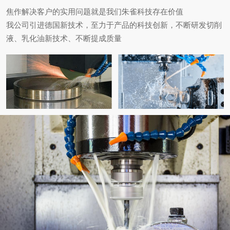
焦作解决客户的实用问题就是我们朱雀科技存在价值
我公司引进德国新技术，至力于产品的科技创新，不断研发切削
液、乳化油新技术、不断提成质量