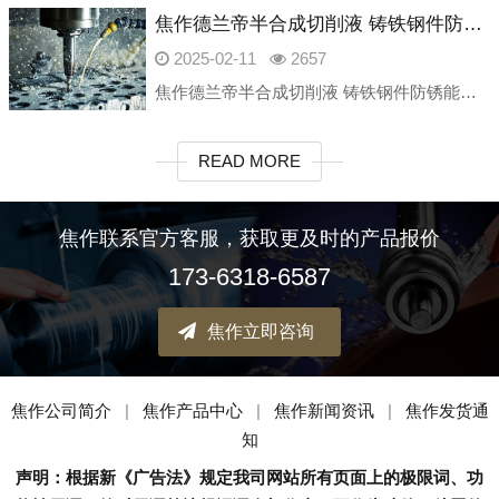
焦作德兰帝半合成切削液 铸铁钢件防锈能力强 黑色金属磨削润滑
2025-02-11
2657
焦作德兰帝半合成切削液 铸铁钢件防锈能力强 黑色金属磨削润滑衡水朱雀新材料科技有限公司是一家专业研发生产工业润滑油产品的厂家，致力为金属加工领域提供绿色、安全、高性价比的高端产品。我公司主要产品产品包含：
READ MORE
焦作联系官方客服，获取更及时的产品报价
173-6318-6587
焦作立即咨询
焦作公司简介
|
焦作产品中心
|
焦作新闻资讯
|
焦作发货通
知
声明：根据新《广告法》规定我司网站所有页面上的极限词、功