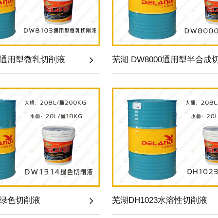
03通用型微乳切削液
芜湖 DW8000通用型半合成
4绿色切削液
芜湖DH1023水溶性切削液