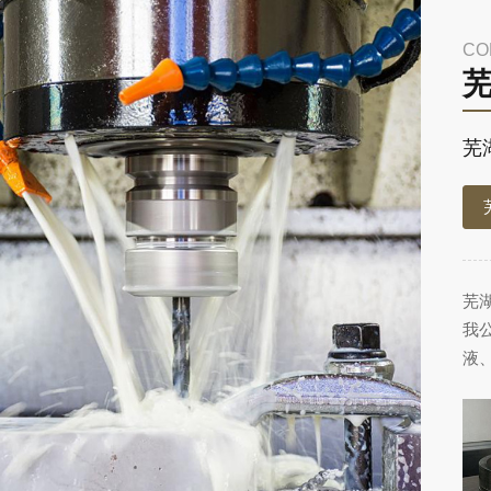
CO
芜
芜
我
液