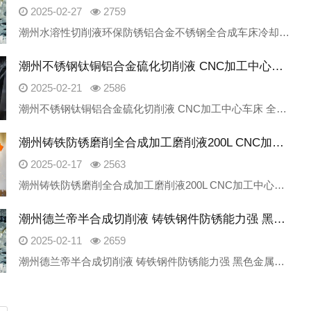
2025-02-27
2759
潮州水溶性切削液环保防锈铝合金不锈钢全合成车床冷却液衡水朱雀新材料科技有限公司是一家专业研发生产工业润滑油产品的厂家，致力为金属加工领域提供绿色、安全、高性价比的高端产品。我公司主要产品产品包含：切削液、
潮州不锈钢钛铜铝合金硫化切削液 CNC加工中心车床 全合成 磨削油厂家
2025-02-21
2586
潮州不锈钢钛铜铝合金硫化切削液 CNC加工中心车床 全合成 磨削油厂家衡水朱雀新材料科技有限公司是一家专业研发生产工业润滑油产品的厂家，致力为金属加工领域提供绿色、安全、高性价比的高端产品。我公司主要产品
潮州铸铁防锈磨削全合成加工磨削液200L CNC加工中心绿色车床切削液
2025-02-17
2563
潮州铸铁防锈磨削全合成加工磨削液200L CNC加工中心绿色车床切削液衡水朱雀新材料科技有限公司是一家专业研发生产工业润滑油产品的厂家，致力为金属加工领域提供绿色、安全、高性价比的高端产品。我公司主要产品
潮州德兰帝半合成切削液 铸铁钢件防锈能力强 黑色金属磨削润滑
2025-02-11
2659
潮州德兰帝半合成切削液 铸铁钢件防锈能力强 黑色金属磨削润滑衡水朱雀新材料科技有限公司是一家专业研发生产工业润滑油产品的厂家，致力为金属加工领域提供绿色、安全、高性价比的高端产品。我公司主要产品产品包含：