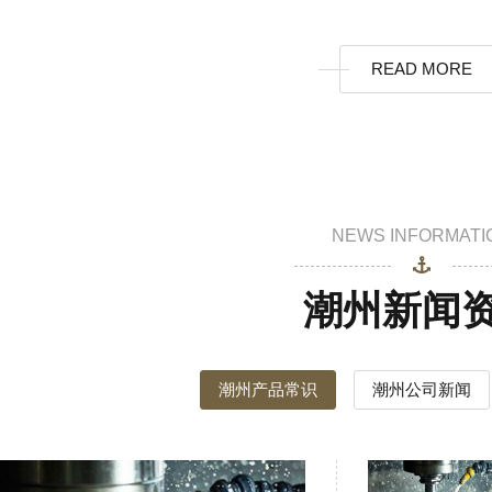
READ MORE
NEWS INFORMATI
潮州新闻
潮州产品常识
潮州公司新闻