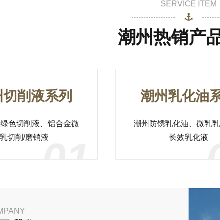
SERVICE ITEM
潮州热销产
州切削液系列
潮州乳化油
用绿色切削液、铝合金微
潮州防锈乳化油、微乳乳
乳切削/磨销液
长效乳化液
01
MPANY