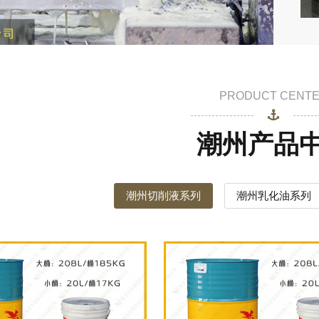
PRODUCT CENT
潮州产品
潮州切削液系列
潮州乳化油系列