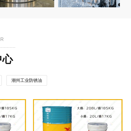
ER
中心
潮州工业防锈油