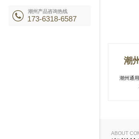
潮州产品咨询热线
173-6318-6587
潮
潮州通
ABOUT CO