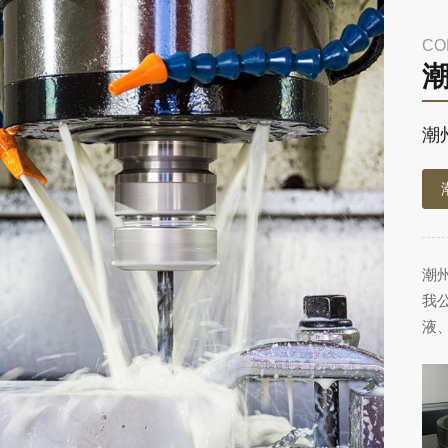
CO
潮
潮
我
液