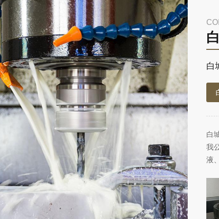
CO
白
白
我
液