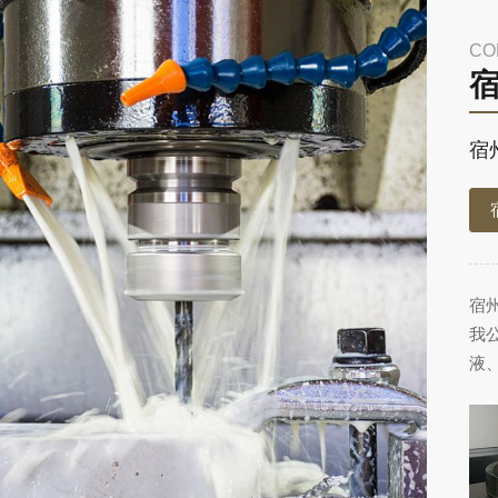
CO
宿
宿
我
液